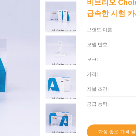
비브리오 Chole
급속한 시험 카
브랜드 이름:
모델 번호:
모크:
가격:
지불 조건:
공급 능력:
가장 좋은 가격 