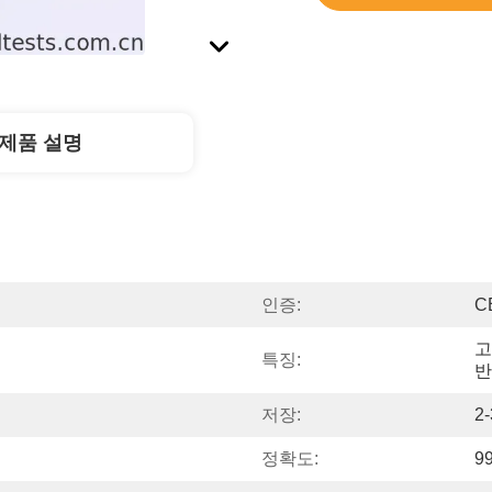
제품 설명
인증:
C
고
특징:
반
저장:
2
정확도:
9