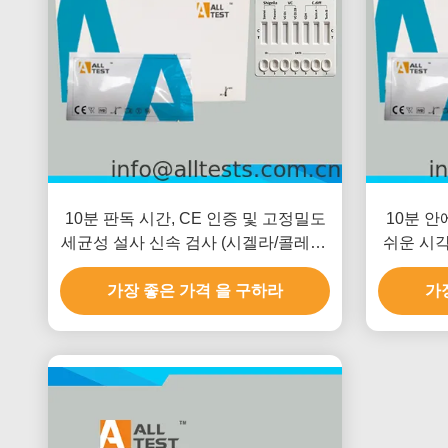
10분 판독 시간, CE 인증 및 고정밀도
10분 안
세균성 설사 신속 검사 (시겔라/콜레라/
쉬운 시각
클로스트리디움 디피실)
살모넬라
가장 좋은 가격 을 구하라
가