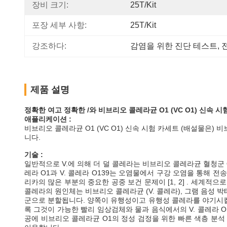
장비 크기:
25T/Kit
포장 세부 사항:
25T/Kit
강조하다:
감염을 위한 진단 테스트
, 
제품 설명
정확한 여고 정확한 /와 비브리오 콜레라균 O1 (VC O1) 신속 시
애플리케이션 :
비브리오 콜레라균 O1 (VC O1) 신속 시험 카세트 (배설물은
니다.
기술 :
일반적으로 V.에 의해 더 덜 콜레라는 비브리오 콜레라균 혈청군 
레라 O1과 V. 콜레라 O139는 오염물에서 구강 오염을 통해
리카의 많은 부분의 중요한 공중 보건 문제이 [1, 2] . 세계적으
콜레라의 원인체는 비브리오 콜레라균 (V. 콜레라), 그램 음성
군으로 분할됩니다. 양쪽이 유행성이고 유행성 콜레라를 야기시킬 
록 그것이 가능한 빨리 임상검체와 물과 음식에서의 V. 콜레라 O1 
공에 비브리오 콜레라균 O1의 정성 검정을 위한 빠른 색층 분석