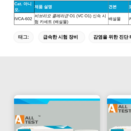
Cat. 아니
제품 설명
견본
오.
비브리오 콜레라균
O1 (VC O1) 신속 시
IVCA-602
배설물
험 카세트 (배설물)
태그:
급속한 시험 장비
감염을 위한 진단