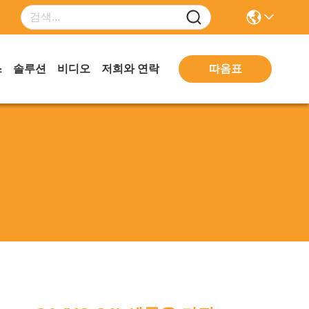
따옴표
스
솔루션
비디오
저희와 연락