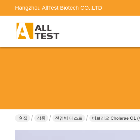
Hangzhou AllTest Biotech CO.,LTD
집
상품
전염병 테스트
비브리오 Cholerae O1