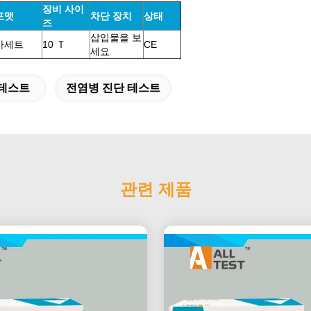
장비 사이
포맷
차단 장치
상태
즈
삽입물을 보
카세트
10 Ｔ
CE
세요
 테스트
전염병 진단 테스트
관련 제품