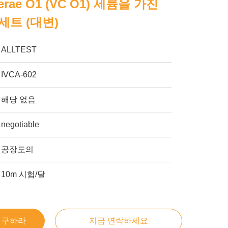
rae O1 (VC O1) 세륨을 가진
세트 (대변)
ALLTEST
IVCA-602
해당 없음
negotiable
공장도의
10m 시험/달
을 구하라
지금 연락하세요