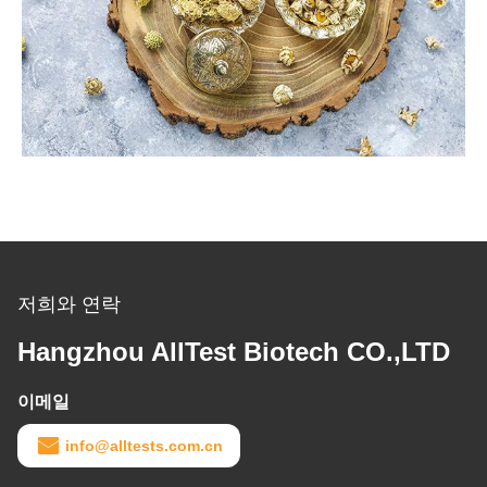
저희와 연락
Hangzhou AllTest Biotech CO.,LTD
이메일
info@alltests.com.cn