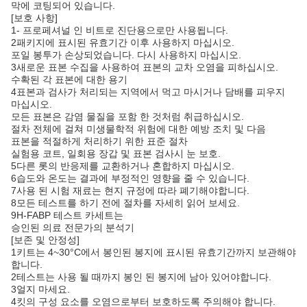
막에 코팅되어 있습니다.
[보호 사항]
1- 프로페셔널 인 비트로 진단용으로만 사용됩니다.
2패키지에 표시된 유효기간 이후 사용하지 마십시오.
포일 봉투가 손상되었습니다. 다시 사용하지 마십시오.
3새로운 표본 수집을 사용하여 표본의 교차 오염을 피하십시오.
수확된 각 표본에 대한 용기
4표본과 검사가 처리되는 지역에서 먹고 마시거나 담배를 피우지
마십시오.
모든 표본은 감염 물질을 포함 한 것처럼 취급하십시오.
절차 전체에 걸쳐 미생물학적 위험에 대한 예방 조치 및 다음
표본을 적절하게 처리하기 위한 표준 절차
실험용 코트, 일회용 장갑 및 표본 검사시 눈 보호.
5다른 롯의 반응제를 교환하거나 혼합하지 마십시오.
6습도와 온도는 결과에 부정적인 영향을 줄 수 있습니다.
7사용 된 시험 재료는 현지 규정에 따라 폐기해야합니다.
8모든 테스트를 하기 전에 절차를 자세히 읽어 보세요.
9H-FABP 테스트 카세트는
승인된 의료 전문가의 분석기
[보존 및 안정성]
1키트는 4~30°C에서 봉인된 봉지에 표시된 유효기간까지 보관해야
합니다.
2테스트는 사용 될 때까지 봉인 된 봉지에 남아 있어야합니다.
3얼지 마세요.
4킷의 구성 요소를 오염으로부터 보호하도록 주의해야 합니다.