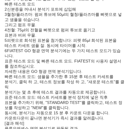
빠른 테스트 모드
2신분증을 꺼내서 분석기 포트에 삽입해
3혈청/플라즈마: 펌퍼 튜브에 50μl의 혈청/플라즈마를 삐펫으로 넣
고 샘플을 섞습니다.
그리고 펌프 우물.
4전혈: 75μl의 전혈을 삐펫으로 펌퍼 튜브로 옮기고
표본과 버퍼 우물.
5피펫으로 희석된 표본을 첨가합니다: 피펫 85μl 희석된 표본을
테스트 카세트 샘플 잘. 동시에 타이머를 시작.
6FIATEST GO 형광 면역 분석기에는 두 가지 테스트 모드가 있습
니다.
표준 테스트 모드 및 빠른 테스트 모드. FIATEST의 사용자 설명서
를 참조하십시오.
자세한 내용은 GO 형광 면역 분석기입니다.
빠른 테스트 모드: 샘플을 추가한 후 15분 후 테스트 카세트를
분석기, 클릭 하 고, 테스트 정보를 작성 하 고, "새로운 테스트"를 클
릭
분석기는 몇 초 후에 테스트 결과를 자동으로 제공합니다.
표준 테스트 모드: 테스트 카세트를 분석 장치에 넣은 직후
표본을 추가하기 위해, "STANDARD TEST"를 클릭하고, 테스트 정
보를 작성하고 "NEW"를 클릭합니다.
동시에, 분석기는 자동으로 15 분 후 카운트 다운을 합니다.
카운트다운이 끝나면 분석기가 즉시 결과를 알려줍니다.
[결과 해석]
플루오레센스 면역 분석기로 판독된 결과