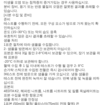
미생물 오염 또는 침착증의 증거가있는 경우 사용하십시오.
분비 장비, 용기 또는 반응 물질의 오염은 잘못된 결과를 초래할 수
있습니다.
[사본 수집 및 준비]
준비
테스트를 수행하기 전에, 모든 구성 요소가 방으로 가져 왔는지 확
인하십시오
온도 (15~30°C) 또는 막의 습도 응축
유효하지 않은 검사 결과를 초래할 수 있습니다.
샘플 처리
1표준 절차에 따라 샘플을 수집합니다.
2- 샘플을 방온에서 장기간 보관하지 마십시오.
표본은 최대 3일 동안 2-8°C에서 보관할 수 있으며, 장기 보관을 위
해 표본은
-20°C 이하로 보관해야 합니다.
혈액 수집 후 1 일 이내에 테스트가 수행 될 경우 2- 8°C
손가락 스틱으로 수집된 전혈은 즉시 검사되어야 합니다.
3테스트 전에 방온으로 샘플을 가져 오십시오. 냉동 샘플은
테스트 전에 완전히 녹여서 잘 섞습니다. 반복 냉동 및 녹음을 피하
십시오.
표본의
4EDTA K2, 헤파린 나트륨, 나트륨 시트라트 및 칼륨 옥살레이트는
표본 수집을 위한 항응고제
샘플 희석 / 샘플 안정성
1표본 (50ml의 혈청/ 플라스마/75ml의 전체 혈액) 은