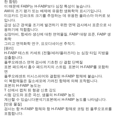
한 함량)
이 때문에 FABP는 H-FABP보다 심장 특성이 높습니다.
AMI의 조기 평가 또는 배제에 유용한 생화학적 표시기입니다.
미요카드 인파크트 크기를 추정하는 데 유용한 플라스마 마커로 보
입니다.
급성 심근 경색을 조기에 발견하기 위한 면역 검사에서 표준으로 사
용하기에 적합합니다.
심장마비, 항세라 생산에 대한 면역물질, FABP 대량 표준, FABP 생
화학
그리고 면역화학 연구, 요오디네이션 추적기.
[원리]
H-FABP 테스트 카세트 (전혈/세러/플라즈마) 는 심장 타입 지방을
검출합니다.
플루오레센스 면역 검사에 기초한 산 결합 단백질
표본 패드에서 흡수 패드까지의 스트립. 표본이 H-FABP를 포함하
면
플루오레센트 미시스피어와 결합된 H-FABP 항체에 붙습니다.
이 복합체들은 질소세포에 가려진 항체에 의해 포착됩니다.
표본의 H-FABP 농도는
T 선에서 캡처 된 형광 신호 강도
시험 강도와 표준 곡선, 샘플의 H-FABP 농도
계산할 수 있습니다
분석기
표본에서 H-FABP 농도를 나타냅니다.
[반응 물질]
검사는 항 H-FABP 항체와 항 H-FABP 항체로 코팅 된 플루오포르를
포함합니다.