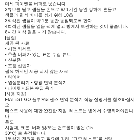
미세 파이펫을 버퍼로 넣습니다.
2튜브를 닫고 샘플을 손으로 약 1시간 동안 강하게 흔들고
샘플과 희석 버퍼를 섞기 위해 10초
3희석된 샘플이 약 1분 동안 동질되도록 한다.
4희석된 샘플을 얼음 팩에 넣고 방에서 보관하는 것이 좋습니다.
8시간 이상 열을 내지 않습니다.
[물질]
제공 된 자료
• 시험 카세트
• 추출 버퍼가 있는 표본 수집 튜브
• 신분증
• 포장 삽입자
필요 하지만 제공 되지 않는 재료
• 타이머
• 원심분리기 • 형광 면역 분석기
• 파이펫 • 표본 수집 용기
[사용 지침]
FIATEST GO 플루오레센스 면역 분석기 작동 설명서를 참조하십시
오.
테스트 사용에 대한 완전한 지침. 테스트는 방에서 수행되어야합니
다.
온도
시험체, 표본, 버퍼 및/또는 컨트롤이 방온 (15-
30°C) 로 측정합니다.
1분석기 전원을 켜고 필요에 따라, "표준 테스트"를 선택