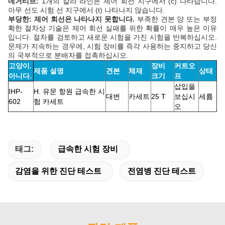
네거티브:
1개의 칼라 라인은 제어 회선 지구에서 (c) 나타납니다.
아무 선도 시험 선 지구에서 (t) 나타나지 않습니다.
부당한: 제어 회선은 나타나지 못합니다.
부족한 견본 양 또는 부정
확한 절차상 기술은 제어 회선 실패를 위한 확률이 매우 높은 이유
입니다. 절차를 검토하고 새로운 시험을 가진 시험을 반복하십시오.
문제가 지속하는 경우에, 시험 장비를 즉각 사용하는 중지하고 당신
의 국부적으로 분배자를 접촉하십시오.
고양이.
장비
커트오
제품 설명
견본
체재
상태
아니다.
크기
프
삽입을
IHP-
H. 유문 항원 급속한 시
대변
카세트
25 T
보십시
세륨
602
험 카세트
오
태그:
급속한 시험 장비
감염을 위한 진단 테스트
전염병 진단 테스트