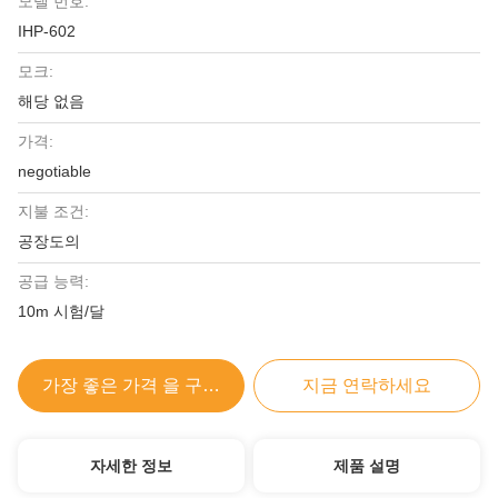
모델 번호:
IHP-602
모크:
해당 없음
가격:
negotiable
지불 조건:
공장도의
공급 능력:
10m 시험/달
가장 좋은 가격 을 구하라
지금 연락하세요
자세한 정보
제품 설명