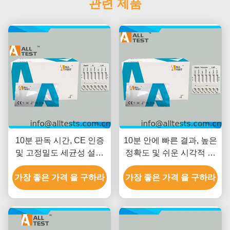
관련 제품
10분 판독 시간, CE 인증
10분 안에 빠른 결과, 높은
및 고정밀도 세균성 설사
정확도 및 쉬운 시각적 해
신속 검사 (시겔라/콜레라/
석을 제공하는 시겔라/살
가장 좋은 가격 을 구하라
클로스트리디움 디피실)
모넬라/클로스트리디움 디
가장 좋은 가격 을 구하라
피실균 신속 세균성 설사
검사