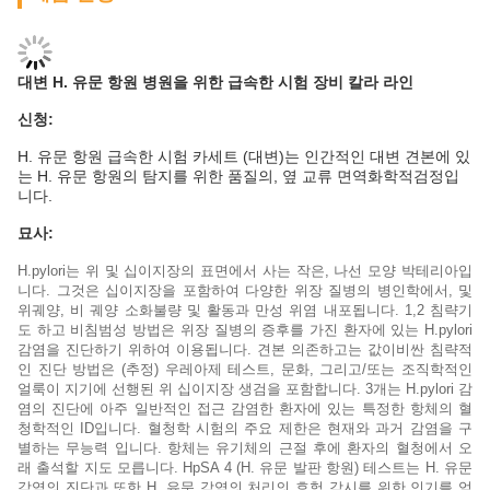
대변 H. 유문 항원 병원을 위한 급속한 시험 장비 칼라 라인
신청:
H. 유문 항원 급속한 시험 카세트 (대변)는 인간적인 대변 견본에 있
는 H. 유문 항원의 탐지를 위한 품질의, 옆 교류 면역화학적검정입
니다.
묘사:
H.pylori는 위 및 십이지장의 표면에서 사는 작은, 나선 모양 박테리아입
니다. 그것은 십이지장을 포함하여 다양한 위장 질병의 병인학에서, 및
위궤양, 비 궤양 소화불량 및 활동과 만성 위염 내포됩니다. 1,2 침략기
도 하고 비침범성 방법은 위장 질병의 증후를 가진 환자에 있는 H.pylori
감염을 진단하기 위하여 이용됩니다. 견본 의존하고는 값이비싼 침략적
인 진단 방법은 (추정) 우레아제 테스트, 문화, 그리고/또는 조직학적인
얼룩이 지기에 선행된 위 십이지장 생검을 포함합니다. 3개는 H.pylori 감
염의 진단에 아주 일반적인 접근 감염한 환자에 있는 특정한 항체의 혈
청학적인 ID입니다. 혈청학 시험의 주요 제한은 현재와 과거 감염을 구
별하는 무능력 입니다. 항체는 유기체의 근절 후에 환자의 혈청에서 오
래 출석할 지도 모릅니다. HpSA 4 (H. 유문 발판 항원) 테스트는 H. 유문
감염의 진단과 또한 H. 유문 감염의 처리의 효험 감시를 위한 인기를 얻