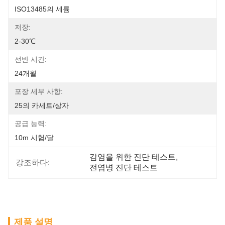
ISO13485의 세륨
저장:
2-30℃
선반 시간:
24개월
포장 세부 사항:
25의 카세트/상자
공급 능력:
10m 시험/달
감염을 위한 진단 테스트
, 
강조하다:
전염병 진단 테스트
제품 설명