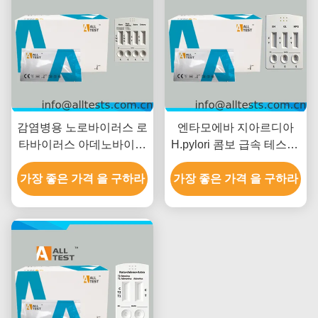
감염병용 노로바이러스 로
엔타모에바 지아르디아
타바이러스 아데노바이러
H.pylori 콤보 급속 테스트:
스 아스트로바이러스 엔테
높은 정확성과 쉬운 시각
가장 좋은 가격 을 구하라
로바이러스 복합 신속 검
가장 좋은 가격 을 구하라
해석으로 10분 이내에 빠
사, 15분 내 빠른 결과, 높
른 결과를 얻습니다.
은 정확도, 쉬운 시각적 판
독