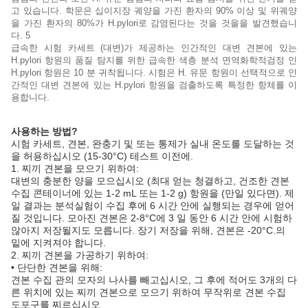
고 있습니다. 학문은 십이지장 궤양을 가진 환자의 90% 이상 및 위궤양
을 가진 환자의 80%가 H.pylori로 감염된다는 것을 것을을 발견했습니
다. 5
급속한 시험 카세트 (대변)가 제공하는 인간적인 대변 견본에 있는
H.pylori 항원의 품질 탐지를 위한 급속한 색층 분석 면역화학적검정 인
H.pylori 항원은 10 분 귀착됩니다. 시험은 H. 유문 항원이 선택적으로 인
간적인 대변 견본에 있는 H.pylori 항원을 검출하도록 특정한 항체를 이
용합니다.
사용하는 방법?
시험 카세트, 견본, 완충기 및 또는 통제가 실내 온도를 도달하는 것
을 허용하십시오 (15-30°C) 테스트 이전에.
1. 찌끼 견본을 모으기 위하여:
대변의 충분한 양을 모으십시오 (최대 얻는 청결하고, 건조한 견본
수집 콘테이너에 있는 1-2 mL 또는 1-2 g) 항원을 (만일 있다면). 제
일 결과는 분석실험이 수집 후에 6 시간 안에 실행되는 경우에 얻어
질 것입니다. 모아진 견본은 2-8°C에 3 일 동안 6 시간 안에 시험하
않아지 저장될지도 모릅니다. 장기 저장을 위해, 견본은 -20°C.의
밑에 지켜져야 합니다.
2. 찌끼 견본을 가공하기 위하여:
• 단단한 견본을 위해:
견본 수집 관의 모자의 나사를 빼고십시오, 그 후에 적어도 3개의 다
른 위치에 있는 찌끼 견본으로 모으기 위하여 무작위로 견본 수집
도포구를 찌르십시오