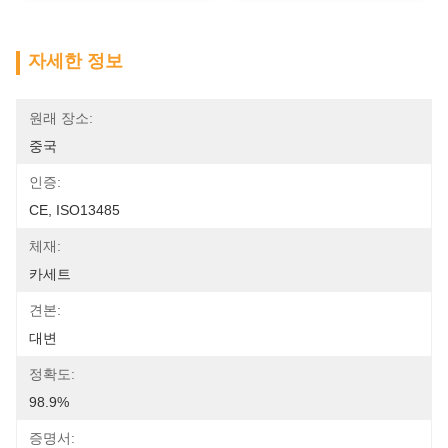
자세한 정보
원래 장소:
중국
인증:
CE, ISO13485
체재:
카세트
견본:
대변
정확도:
98.9%
증명서: