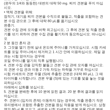
(완두의 1/4와 동등한) 대변의 대략 50 mg. 찌끼 견본을 푸지 마십
시오.
• 액체 견본을 위해:
점적기, 대기음 찌끼 견본을 수직으로 붙들고, 적출을 포함하는 견
본 수집 관으로 그 후에 대략 80 μL를 옮기십시오
완충기.
견본 수집 관에 모자를 바짝 죄고십시오, 그 후에 견본 및 적출 완충
기를 섞기 위하여 견본 수집 관을 활기차게 동요하십시오. 떠나십시
오
2 분 동안 혼자 관.
3. 그것을 열기 전에 실내 온도에 주머니를 가져오십시오. 시험 카세
트를 포일 주머니에서 제거하고 1 시간 안에 이용하십시오. 제일 결
과는 시험 얻어지는 경우에
포일 주머니를 열기의 직후 실행됩니다.
4. 견본 수집 관을 강직한 붙들고 견본 수집 관에 모자를 여십시오.
의 견본 수집 관과 이동 2 가득 차있는 하락을 거꾸로 하십시오
시험 카세트의 견본 우물 (S)에 추출한 견본은 (대략 80 μL), 그 때
타이머를 시작합니다. 견본 우물 (S)에 있는 기포를 덫을 놓는 것을
피하십시오.
아래에서 삽화를 보십시오.
5. 견본을 분배한 후에 10 분에 읽힌 결과. 20 분 후에 결과를 읽지
마십시오.
주: 견본이 (입자의 존재) 이동하지 않는 경우에, 적출 완충기 작은
유리병에서 포함된 추출한 견본을 원심 작용을 받게 하십시오. 상청
액의 80 μL를 모으고, 새로운 시험 카세트의 견본 우물 (S)로 분배