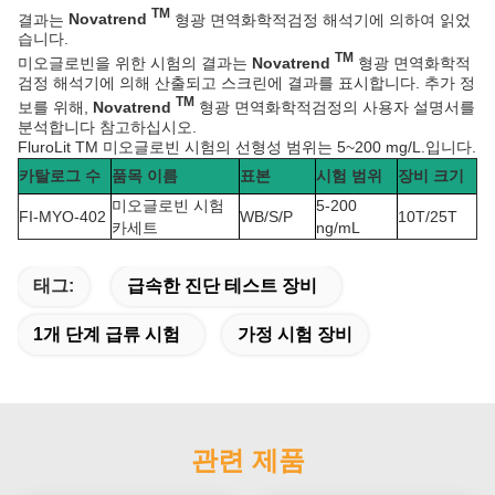
TM
결과는
Novatrend
형광 면역화학적검정 해석기에 의하여 읽었
습니다.
TM
미오글로빈을 위한 시험의 결과는
Novatrend
형광 면역화학적
검정 해석기에 의해 산출되고 스크린에 결과를 표시합니다. 추가 정
TM
보를 위해,
Novatrend
형광 면역화학적검정의 사용자 설명서를
분석합니다 참고하십시오.
FluroLit TM 미오글로빈 시험의 선형성 범위는 5~200 mg/L.입니다.
카탈로그 수
품목 이름
표본
시험 범위
장비 크기
미오글로빈 시험
5-200
FI-MYO-402
WB/S/P
10T/25T
카세트
ng/mL
태그:
급속한 진단 테스트 장비
1개 단계 급류 시험
가정 시험 장비
관련 제품