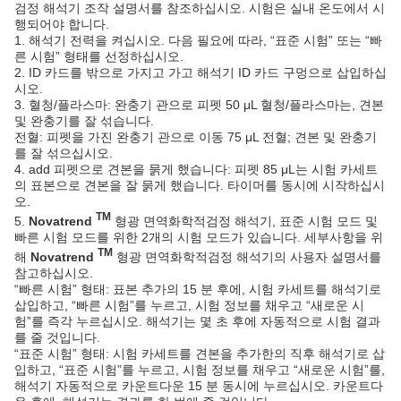
검정 해석기 조작 설명서를 참조하십시오. 시험은 실내 온도에서 시
행되어야 합니다.
1. 해석기 전력을 켜십시오. 다음 필요에 따라, “표준 시험” 또는 “빠
른 시험” 형태를 선정하십시오.
2. ID 카드를 밖으로 가지고 가고 해석기 ID 카드 구멍으로 삽입하십
시오.
3. 혈청/플라스마: 완충기 관으로 피펫 50 μL 혈청/플라스마는, 견본
및 완충기를 잘 섞습니다.
전혈: 피펫을 가진 완충기 관으로 이동 75 μL 전혈; 견본 및 완충기
를 잘 섞으십시오.
4. add 피펫으로 견본을 묽게 했습니다: 피펫 85 μL는 시험 카세트
의 표본으로 견본을 잘 묽게 했습니다. 타이머를 동시에 시작하십시
오.
TM
5.
Novatrend
형광 면역화학적검정 해석기, 표준 시험 모드 및
빠른 시험 모드를 위한 2개의 시험 모드가 있습니다. 세부사항을 위
TM
해
Novatrend
형광 면역화학적검정 해석기의 사용자 설명서를
참고하십시오.
“빠른 시험” 형태: 표본 추가의 15 분 후에, 시험 카세트를 해석기로
삽입하고, “빠른 시험”를 누르고, 시험 정보를 채우고 “새로운 시
험”를 즉각 누르십시오. 해석기는 몇 초 후에 자동적으로 시험 결과
를 줄 것입니다.
“표준 시험” 형태: 시험 카세트를 견본을 추가한의 직후 해석기로 삽
입하고, “표준 시험”를 누르고, 시험 정보를 채우고 “새로운 시험”를,
해석기 자동적으로 카운트다운 15 분 동시에 누르십시오. 카운트다