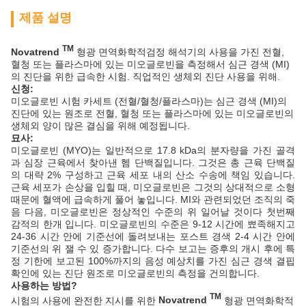
제품 설명
TM
Novatrend
형광 면역화학적검정 해석기의 사용을 가진 전혈,
혈청 또는 플라스마에 있는 미오글로빈을 측정해서 심근 경색 (MI)
의 진단을 위한 급속한 시험. 직업적인 생체외 진단 사용을 위해.
신청:
미오글로빈 시험 카세트 (전혈/혈청/플라스마)는 심근 경색 (MI)의
진단에 있는 원조로 전혈, 혈청 또는 플라스마에 있는 미오글로빈의
생체외 양이 많은 결심을 위해 예정됩니다.
묘사:
미오글로빈 (MYO)는 일반적으로 17.8 kDa의 분자량을 가진 골격
과 심장 근육에서 찾아낸 헴 단백질입니다. 그것은 총 근육 단백질
의 대략 2% 구성하고 근육 세포 내의 산소 수송에 책임 있습니다.
근육 세포가 손상을 입힐 때, 미오글로빈은 그것의 상대적으로 소형
때문에 혈액에 급속하게 풀어 놓입니다. MI와 관련되었던 조직의 죽
음 다음, 미오글로빈은 정상적인 수준의 위 일어날 것이다 첫번째
감적의 한개 입니다. 미오글로빈의 수준은 9-12 시간에 뾰족해지고
24-36 시간 안에 기준선에 돌려보내는 포스트 경색 2-4 시간 안에
기준선의 위 잴 수 있 증가합니다. 다수 보고는 증후의 개시 후에 특
정 기한에 보고된 100%까지의 음성 예상치를 가진 심근 경색 결핍
확인에 있는 진단 원조로 미오글로빈의 측정을 건의합니다.
사용하는 방법?
TM
시험의 사용에 완전한 지시를 위한
Novatrend
형광 면역화학적