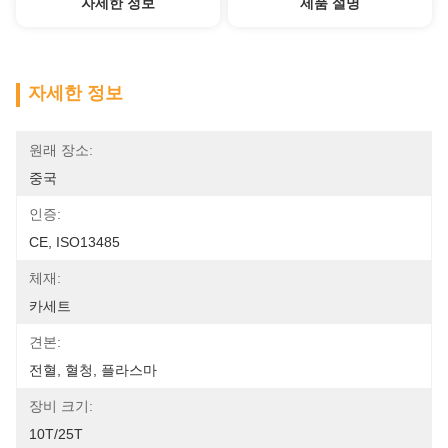
자세한 정보
제품 설명
자세한 정보
원래 장소:
중국
인증:
CE, ISO13485
체재:
카세트
견본:
전혈, 혈청, 플라스마
장비 크기:
10T/25T