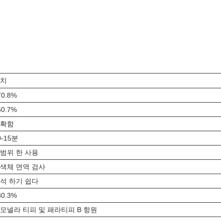
치
70.8%
60.7%
확함
0-15분
범위 한 사용
색체 면역 검사
석 하기 쉽다
80.3%
모넬라 티피 및 패라티피 B 항원