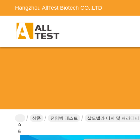
Hangzhou AllTest Biotech CO.,LTD
상품
전염병 테스트
살모넬라 티피 및 패라티피 B
집