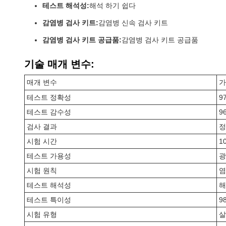
테스트 해석성:
해석 하기 쉽다
감염병 검사 키트:
감염병 신속 검사 키트
감염병 검사 키트 공급품:
감염병 검사 키트 공급품
기술 매개 변수:
매개 변수
가
테스트 정확성
9
테스트 감수성
9
검사 결과
정
시험 시간
1
테스트 가용성
광
시험 원칙
염
테스트 해석성
해
테스트 특이성
9
시험 유형
살