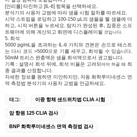
[안리를] 타진하고 [IL-6] 항목을 선택하세요.
분석기의 사용자 교범에 따라 샘플 시험 절차를
따르세요.
시약 스트립을 로딩하고 100-150 μL의 샘플을
웰 샘플에 더
하고, 시작 버튼을 누르세요. 탐지가 완성된 후,
집중은 소프
트웨어에 의해 계산되고 화면에 디스플레이될
.
것입니다
5. 희석
5000 pg/mL을 초과하는 IL-6 가치와 견본은 손으로 테스트
는 다시
코드 >5000으로 기를 세우고, 희석될 수 있습니다.
50mM 트리스 완충액은 샘플 희석액으로서 권고됩니다.
기록 : 설명서 희석 뒤에, 희석 비율은 고려되
최
어야 하골
때
종 결과를 산정합니다.
자세한 정보를 원하면 미안하지만, 자동
화학루미네센스 면
역 측정법 분석기의 사용자 교범을 언급하세요.
태그:
이중 항체 샌드위치법 CLIA 시험
암 항원 125 CLIA 검사
BNP 화학루미네센스 면역 측정법 검사