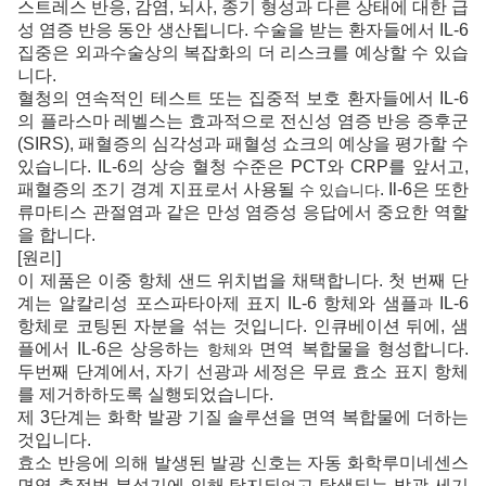
스트레스 반응, 감염,
뇌사, 종기 형성과 다른 상태에 대한
급
성 염증 반응 동안 생산됩니다. 수술을 받는 환자들에서
IL-6
집중은 외과수술상의 복잡화의 더 리스크를 예상할 수 있습
니다.
혈청의 연속적인 테스트 또는 집중적
보호 환자들에서 IL-6
의 플라스마 레벨스는 효과적으로 전신성 염증 반응 증후군
(SIRS), 패혈증의 심각성과 패혈성 쇼크의 예상을 평가할 수
있습니다.
IL-6의 상승 혈청 수준은 PCT와 CRP를 앞서고,
패혈증의 조기 경계 지표로서 사용될
. Il-6은 또한
수 있습니다
류마티스 관절염과 같은 만성 염증성 응답에서
중요한 역할
을 합니다.
[원리]
이 제품은 이중 항체 샌드 위치법을 채택합니다. 첫 번째 단
계는
알칼리성 포스파타아제 표지 IL-6 항체와 샘플
IL-6
과
항체로 코팅된 자분을 섞는 것입니다. 인큐베이션 뒤에, 샘
플에서
IL-6은 상응하는
면역 복합물을 형성합니다.
항체와
두번째 단계에서, 자기 선광과 세정은 무료 효소 표지 항체
를 제거하하도록
실행되었습니다.
제 3단계는
화학 발광 기질 솔루션을 면역 복합물에 더하는
것입니다.
효소 반응에 의해 발생된 발광 신호는
자동 화학루미네센스
면역 측정법 분석기에 의해 탐지되
고 탐색되는
발광 세기