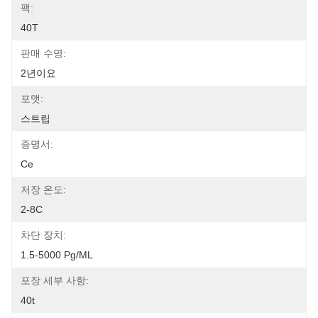
팩:
40T
판매 수명:
2년이요
포맷:
스트립
증명서:
Ce
저장 온도:
2-8C
차단 장치:
1.5-5000 Pg/mL
포장 세부 사항:
40t