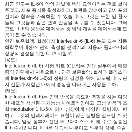
최근 연구는 IL-6이 암의 개발에 핵심 요인이라는 것을 보여
주었고, 세포 증식을 활성화하고, 혈관을 장려하고 암세포의
전이와 침략을 가속화할 수 있습니다. 그것은 또한 암 환자
들의 그것들과 같은 면역 반응을 억누를 수 있습니다. 그러
므로, IL-6의 생산을 제어하는 것 암의 개발을 제어하는데 도
움이 될 수 있습니다.
인간 보존혈액, 혈청에서 Interleukin-6 (IL-6)
농도 또는 자동
화학루미네센스 면역 측정법 분석기의
사용과 플라스마의
정량적 결정을 위한 CLIA 시험 키트.
[용도]
Interleukin-6 (IL-6) 시험 키트 (CLIA)는 임상 실무에서 패혈
증의
진단에서 지원으로서, 인간 보존혈액, 혈청과
플라스마
에 Interleukin-6(IL-6)의 정량적 결정을 위해 의도됩니다.
단
지 전문가 시험관 내에서 증상을 나타내는 사용을 위해.
[개요]
Interleukin-6 (IL-6)는 면역 반응을 중요한 역할을 하는 다양
한 세포의
생산된 다기능성 사이토카인이고, 급성 반응과
조
혈 modulation.1 IL-6이 의미 심장하게 다양한
질병에서 변
하고 그것의 말레지레이트 표현이 많은 질병을 일으킬 수 있
습니다,
임상 징후가 진단 어브다이스스
Ｅ에 주로 상승된
IL-6 수치입니다. IL-6은 신속히
내부이고 외부적 상해, 수술,